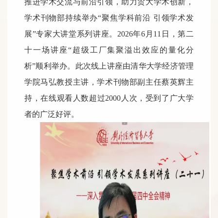
推进学术交流与前沿引领，助力贸大学术创新，
学术刊物部持续举办“聚焦学科前沿
引领学术发
展”
专家大讲堂
系列讲座
。2026年6月11日，第二
十一场讲座“
超级工
厂集聚溢出效应的量化分
析
”顺利举办。此次线上讲座由
清华大学经济管理
学院马弘
教授主讲，学术刊物部副主任蔡英辉主
持，在线
观看
人数
超过2000
人次
，受到了广大学
者的广泛好评。